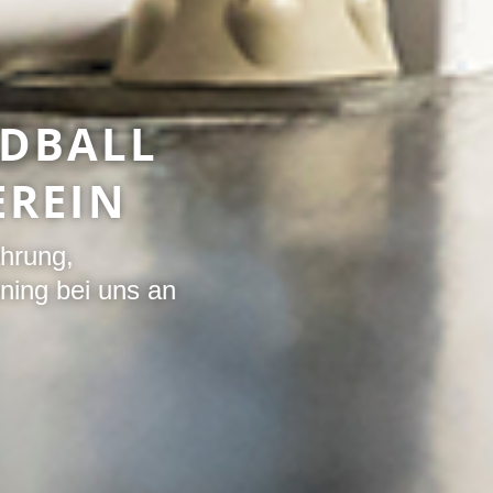
NDBALL
EREIN
ahrung,
ining bei uns an