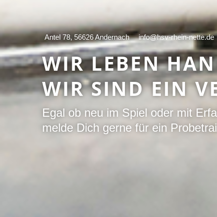
Antel 78, 56626 Andernach
info@hsv-rhein-nette.de
WIR LEBEN HA
WIR SIND EIN V
Egal ob neu im Spiel oder mit Erf
melde Dich gerne für ein Probetra