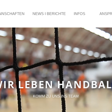
NNSCHAFTEN
NEWS I BERICHTE
INFOS
ANSP
IR LEBEN HANDBA
KOMM ZU UNS INS TEAM