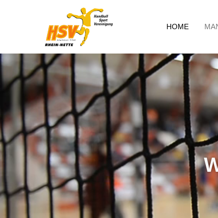
HOME
MA
W