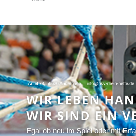
Antel 78, 56626 Andernach
info@hsv-rhein-nette.de
WIR LEBEN HA
WIR SIND EIN V
Egal ob neu im Spiel oder mit Erf