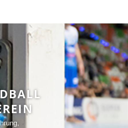
NDBALL
EREIN
ahrung,