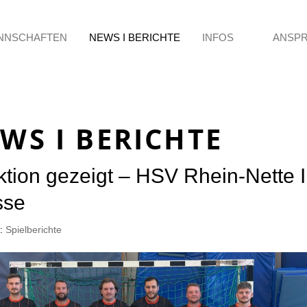
NNSCHAFTEN
NEWS I BERICHTE
INFOS
ANSP
WS I BERICHTE
tion gezeigt – HSV Rhein-Nette II
sse
e:
Spielberichte