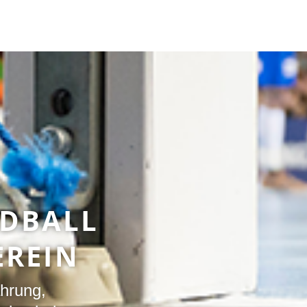
NDBALL
EREIN
ahrung,