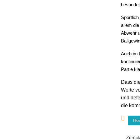
besonder
Sportlich
allem di
Abwehr u
Ballgewin
Auch im P
kontinuie
Partie kl
Dass die
Worte vo
und defe
die kom
He
Vorheri
Zurück