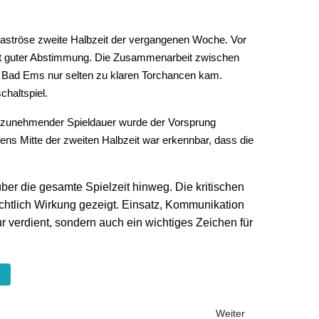
desaströse zweite Halbzeit der vergangenen Woche. Vor
mit guter Abstimmung. Die Zusammenarbeit zwischen
h Bad Ems nur selten zu klaren Torchancen kam.
haltspiel.
Mit zunehmender Spieldauer wurde der Vorsprung
stens Mitte der zweiten Halbzeit war erkennbar, dass die
 über die gesamte Spielzeit hinweg. Die kritischen
chtlich Wirkung gezeigt. Einsatz, Kommunikation
 verdient, sondern auch ein wichtiges Zeichen für
Nächster Beitrag: JSG 
Weiter