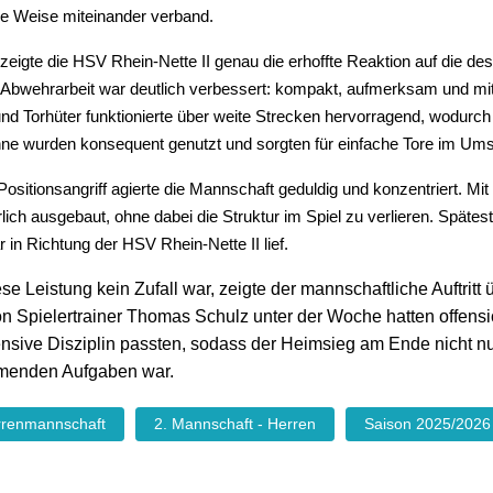
e Weise miteinander verband.
 zeigte die HSV Rhein-Nette II genau die erhoffte Reaktion auf die 
e Abwehrarbeit war deutlich verbessert: kompakt, aufmerksam und 
nd Torhüter funktionierte über weite Strecken hervorragend, wodurc
ne wurden konsequent genutzt und sorgten für einfache Tore im Umsc
ositionsangriff agierte die Mannschaft geduldig und konzentriert. 
rlich ausgebaut, ohne dabei die Struktur im Spiel zu verlieren. Späte
ar in Richtung der HSV Rhein-Nette II lief.
se Leistung kein Zufall war, zeigte der mannschaftliche Auftritt
n Spielertrainer Thomas Schulz unter der Woche hatten offensi
nsive Disziplin passten, sodass der Heimsieg am Ende nicht nur
menden Aufgaben war.
rrenmannschaft
2. Mannschaft - Herren
Saison 2025/2026
ger Beitrag: Linksrheinische JSG punktet mit ordentlicher Leistung