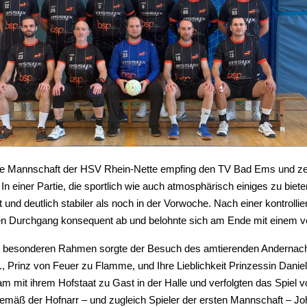
te Mannschaft der HSV Rhein-Nette empfing den TV Bad Ems und zeigt
 In einer Partie, die sportlich wie auch atmosphärisch einiges zu biet
t und deutlich stabiler als noch in der Vorwoche. Nach einer kontrolli
en Durchgang konsequent ab und belohnte sich am Ende mit einem v
n besonderen Rahmen sorgte der Besuch des amtierenden Andernacher
., Prinz von Feuer zu Flamme, und Ihre Lieblichkeit Prinzessin Dani
m mit ihrem Hofstaat zu Gast in der Halle und verfolgten das Spie
emäß der Hofnarr – und zugleich Spieler der ersten Mannschaft – J