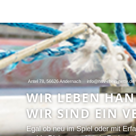
Antel 78, 56626 Andernach
info@hsv-rhein-nette.de
WIR LEBEN HA
WIR SIND EIN V
Egal ob neu im Spiel oder mit Erf