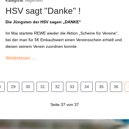
Kategorie:
Allgemein
HSV sagt "Danke" !
Die Jüngsten der HSV sagen „DANKE“
Im Mai startete REWE wieder die Aktion „Scheine für Vereine“,
bei der man für 5€ Einkaufswert einen Vereinsschein erhielt und
diesen seinem Verein zuordnen konnte.
Weiterlesen …
8
29
30
31
32
33
34
35
36
Seite 37 von 37